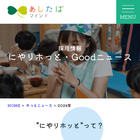
MENU
採用情報
にやりホっと・Goodニュース
HOME
>
ホっとニュース
>
2024年
”にやりホッと”って？