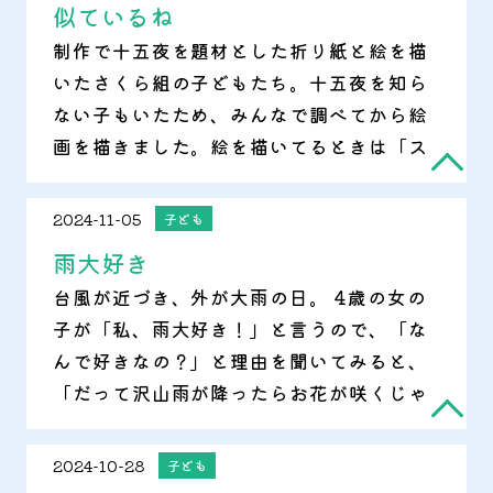
似ているね
制作で十五夜を題材とした折り紙と絵を描
いたさくら組の子どもたち。十五夜を知ら
ない子もいたため、みんなで調べてから絵
画を描きました。絵を描いてるときは「ス
スキ飾るのだよね」と話していた子どもた
ちでしたが、給食の時に「十五夜にお供え
2024-11-05
子ども
するもの覚えているかな？」と問いかける
雨大好き
と、自信満々に「お団子とササキ！」と答
台風が近づき、外が大雨の日。 4歳の女の
えが返ってきて思わず笑ってしまいまし
子が「私、雨大好き！」と言うので、「な
た。
んで好きなの？」と理由を聞いてみると、
「だって沢山雨が降ったらお花が咲くじゃ
ん?」と一言。 なんて可愛らしくて素直な
考えなのだろう…と 外の大雨も愛おしく感
2024-10-28
子ども
じた瞬間でした。