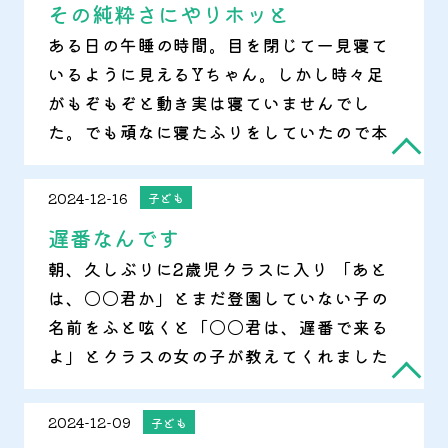
その純粋さにやりホッと
ある日の午睡の時間。目を閉じて一見寝て
いるように見えるYちゃん。しかし時々足
がもぞもぞと動き実は寝ていませんでし
た。でも頑なに寝たふりをしていたので本
当に寝ているのかチェックをしてみること
に。Yちゃんの腕を上げて「寝ている人は
2024-12-16
子ども
おてて上がったままだよね～」と一声かけ
遅番なんです
て持ち上げた腕を離すと、、ぴーーん！と
朝、久しぶりに2歳児クラスに入り 「あと
腕は上がったままでした。Yちゃんの純粋
は、〇〇君か」とまだ登園していない子の
さにほっこりした場面でした。
名前をふと呟くと「〇〇君は、遅番で来る
よ」とクラスの女の子が教えてくれました
遅番…って笑ってしまいました。
2024-12-09
子ども