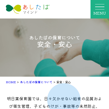
MENU
あしたばの保育について
安全・安心
HOME
>
あしたばの保育について
>
安全・安心
明日葉保育園では、日々欠かせない給食の品質およ
び衛生管理、子どものけが・事故等の未然防止、