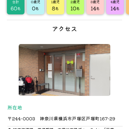
合計
0歳児
1歳児
2歳児
3歳児
4歳児
60
0
8
10
14
14
名
名
名
名
名
名
アクセス
所在地
〒244-0003 神奈川県横浜市戸塚区戸塚町167-29