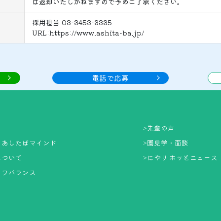
は返却いたしかねますので予めご了承ください。
採用担当 03-3453-3335
URL:https://www.ashita-ba.jp/
電話で応募
>
先輩の声
るあしたばマインド
>
園見学・面談
について
>
にやり ホッとニュース
イフバランス