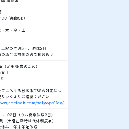
間
0:00 (実働8h）
日
水・木・金・土
・上記の内週5日、週休2日
勤の場合は前後の週で振替あり
満（定年65歳のため）
保育士
K
ープにおける日本版DBSの対応につ
記リンクよりご確認ください
www.socioak.com/saiyopolicy/
：123日（うち夏季休暇3日）
日制（土曜出勤時は代休制度有）
全休み、年末年始休暇