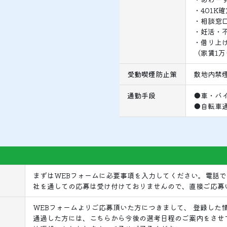
・401K
・相談窓口
・妊活・
・借り上
（家賃1
受動喫煙防止策
敷地内禁
通勤手段
●車・バ
●自転車
まずはWEBフォームに必要事項を入力してください。電話
社を通しての応募は受け付けておりませんので、直接ご応募
WEBフォームよりご応募頂いた方につきまして、 登録した
通過した方には、こちらから今後の選考日程のご案内をさせ