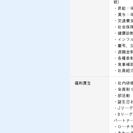
税）
・昇給：年
・賞与：年
・交通費支
・社会保険
・健康診
・インフ
・慶弔、
・退職金
・各種表
・食事補
・社員紹
福利厚生
・社内研
・会員制
・部活動
・誕生日
・Jリ―
・Bリ―
パ―トナ
・ロ―チケ
・あわー