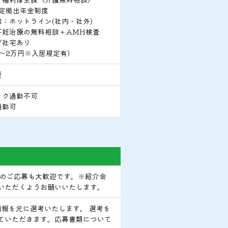
確定拠出年金制度
：ホットライン(社内・社外)
不妊治療の無料相談＋AMH検査
げ社宅あり
万～2万円※入居規定有）
煙
イク通勤不可
通勤可
でのご応募も大歓迎です。※紹介会
いただくようお願いいたします。
情報を元に選考いたします。 選考を
ていただきます。応募書類について