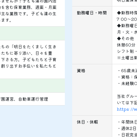
みませんか？子ども達の園内活
動を含む保育業務、週案・月案
勤務曜日・時間
◆勤務時
が主な業務です。子ども達の生
7:00～2
します。
◆勤務曜
月・火・
◆その他
休憩60分
たちの「明日をたくましく生き
シフト制
もたちに寄り添い、日々を豊
※土曜出
て下さる方。子どもたちと子育
を創り出すお手伝いを私たちと
資格
・65歳未
・資格：
・未経験O
当社グル
育園運営、自動車運行管理
いては下
https://
休日・休暇
・年間休日
・週休2
・日祝完