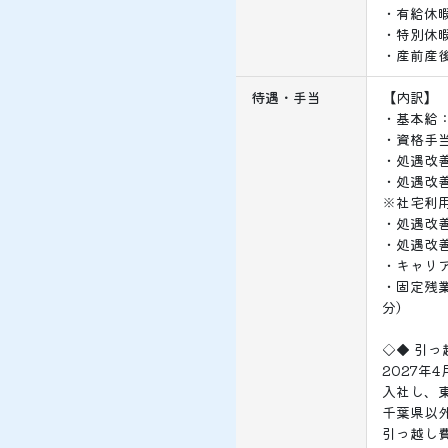
・有給休
・特別休
・産前産
待遇・手当
【内訳】
・基本給：1
・資格手当
・処遇改善
・処遇改善
※社宅利
・処遇改善
・処遇改善
・キャリア
・固定残業代
分）
◇◆ 引っ
2027年
入社し、
千葉県以
引っ越し