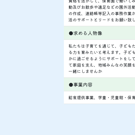
資格を活かして、保育園で働いて
動及びお散歩や遠足などの園外活
の作成、連絡帳等記入の事務作業
活のサポートとリードをお願い致
●求める人物像
私たちは子育てを通じて、子ども
る力を育みたいと考えます。子ど
かに過ごせるようにサポートをし
て家庭を支え、地域みんなの笑顔
一緒にしませんか
●事業内容
給食提供事業、学童・児童館・保