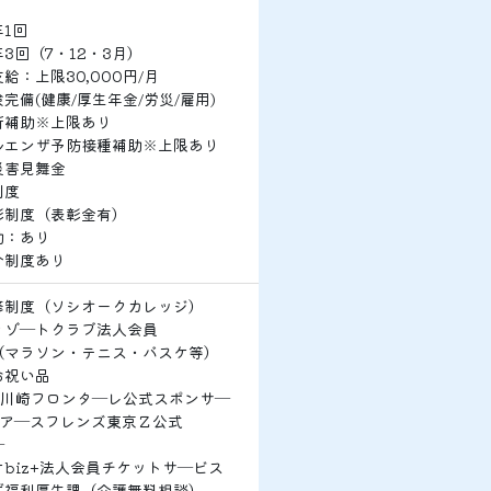
1回
3回（7・12・3月）
給：上限30,000円/月
完備(健康/厚生年金/労災/雇用)
断補助※上限あり
ルエンザ予防接種補助※上限あり
災害見舞金
制度
彰制度（表彰金有）
助：あり
介制度あり
修制度（ソシオークカレッジ）
リゾ―トクラブ法人会員
（マラソン・テニス・バスケ等）
お祝い品
グ川崎フロンタ―レ公式スポンサ―
グア―スフレンズ東京Ｚ公式
―
biz+法人会員チケットサ―ビス
ず福利厚生課（介護無料相談）