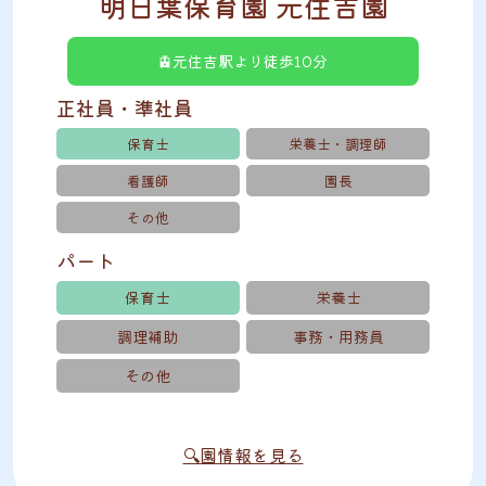
明日葉保育園 元住吉園
🚊元住吉駅より徒歩10分
正社員・準社員
保育士
栄養士・調理師
看護師
園長
その他
パート
保育士
栄養士
調理補助
事務・用務員
その他
🔍園情報を見る