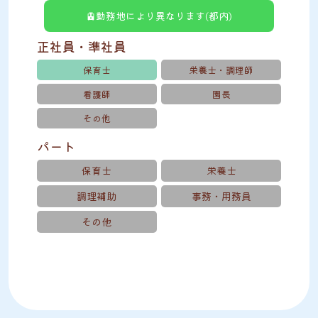
🚊勤務地により異なります(都内)
正社員・準社員
保育士
栄養士・調理師
看護師
園長
その他
パート
保育士
栄養士
調理補助
事務・用務員
その他