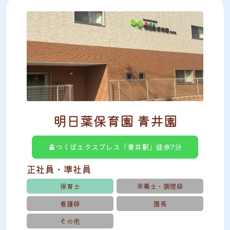
明日葉保育園 青井園
🚊つくばエクスプレス「青井駅」徒歩7分
正社員・準社員
保育士
栄養士・調理師
看護師
園長
その他