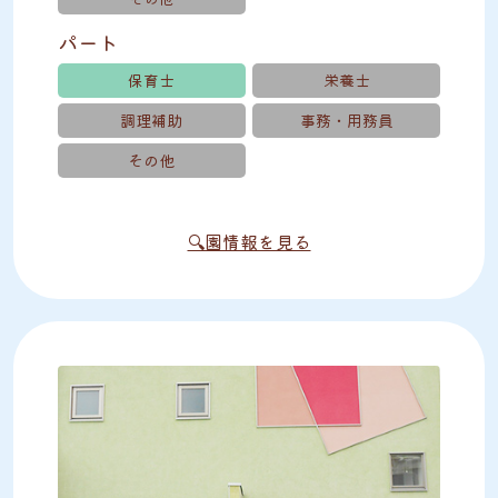
パート
保育士
栄養士
調理補助
事務・用務員
その他
🔍園情報を見る