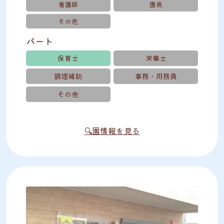
看護師
園長
その他
パート
保育士
栄養士
調理補助
事務・用務員
その他
🔍園情報を見る