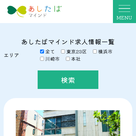
MENU
あしたばマインド求人情報一覧
全て
東京23区
横浜市
エリア
川崎市
本社