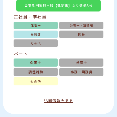
🚊東急田園都市線【鷺沼駅】より徒歩5分
正社員・準社員
保育士
栄養士・調理師
看護師
園長
その他
パート
保育士
栄養士
調理補助
事務・用務員
その他
🔍園情報を見る