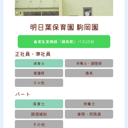
明日葉保育園 駒岡園
🚊東急東横線「綱島駅」バス10分
正社員・準社員
保育士
栄養士・調理師
看護師
園長
その他
パート
保育士
栄養士
調理補助
事務・用務員
その他