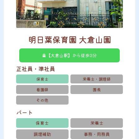
明日葉保育園 大倉山園
🚊【大倉山駅】から徒歩3分
正社員・準社員
保育士
栄養士・調理師
看護師
園長
その他
パート
保育士
栄養士
調理補助
事務・用務員