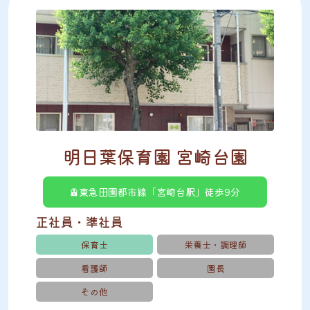
明日葉保育園 宮崎台園
🚊東急田園都市線「宮崎台駅」徒歩9分
正社員・準社員
保育士
栄養士・調理師
看護師
園長
その他