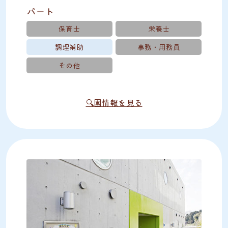
パート
保育士
栄養士
調理補助
事務・用務員
その他
🔍園情報を見る