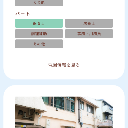
その他
パート
保育士
栄養士
調理補助
事務・用務員
その他
🔍園情報を見る