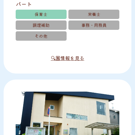
パート
保育士
栄養士
調理補助
事務・用務員
その他
🔍園情報を見る