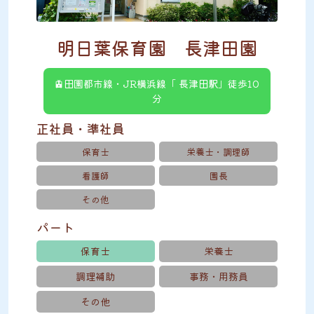
明日葉保育園 長津田園
🚊田園都市線・JR横浜線「 長津田駅」徒歩10
分
正社員・準社員
保育士
栄養士・調理師
看護師
園長
その他
パート
保育士
栄養士
調理補助
事務・用務員
その他