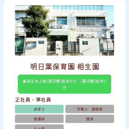
明日葉保育園 相生園
🚊東急池上線(蒲田駅)徒歩8分 (蓮沼駅)徒歩5
分
正社員・準社員
保育士
栄養士・調理師
看護師
園長
その他