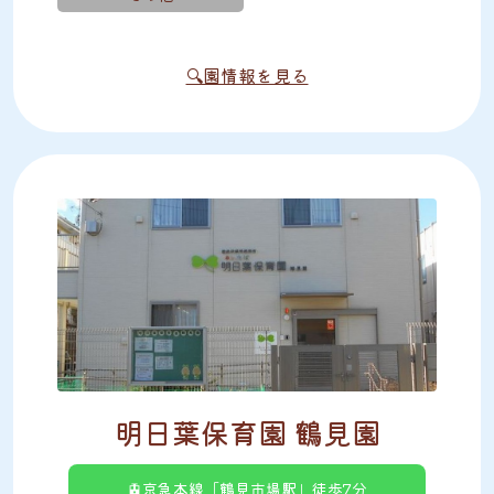
🔍園情報を見る
明日葉保育園 鶴見園
🚊京急本線「鶴見市場駅」徒歩7分