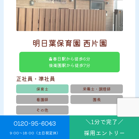
明日葉保育園 西片園
🚊春日駅から徒歩6分
後楽園駅から徒歩7分
正社員・準社員
保育士
栄養士・調理師
看護師
園長
その他
＼1分で完了／
パート
0120-95-6043
採用エントリー
保育士
栄養士
9:00〜18:00（土日祝定休）