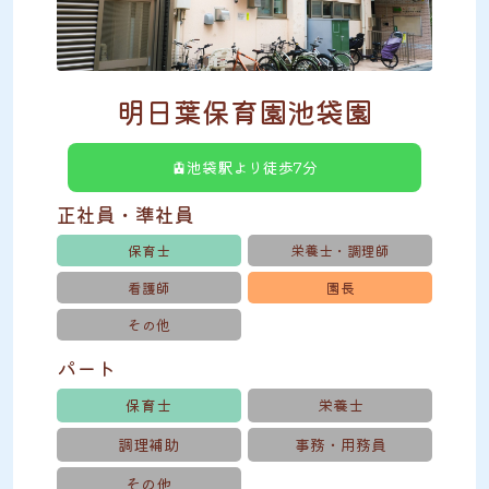
明日葉保育園池袋園
🚊池袋駅より徒歩7分
正社員・準社員
保育士
栄養士・調理師
看護師
園長
その他
パート
保育士
栄養士
調理補助
事務・用務員
その他