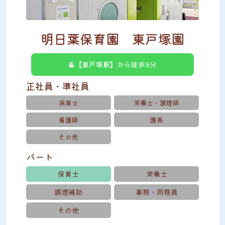
明日葉保育園 東戸塚園
🚊【東戸塚駅】から徒歩9分
正社員・準社員
保育士
栄養士・調理師
看護師
園長
その他
パート
保育士
栄養士
調理補助
事務・用務員
その他