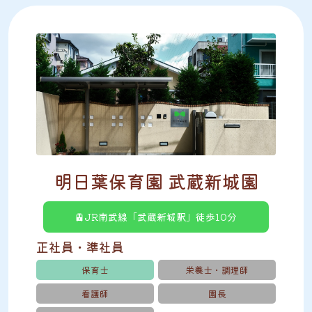
明日葉保育園 武蔵新城園
🚊JR南武線「武蔵新城駅」徒歩10分
正社員・準社員
保育士
栄養士・調理師
看護師
園長